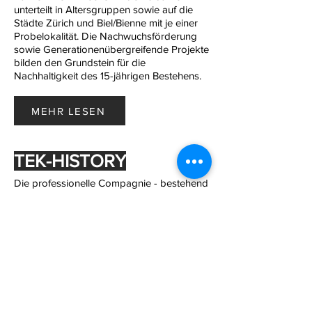
unterteilt in Altersgruppen sowie auf die
Städte Zürich und Biel/Bienne mit je einer
Probelokalität. Die Nachwuchsförderung
sowie Generationenübergreifende Projekte
bilden den Grundstein für die
Nachhaltigkeit des 15-jährigen Bestehens.
MEHR LESEN
TEK-HISTORY
Die professionelle Compagnie - bestehend
aus 8 Tänzerinnen - mit Sitz in Zürich feilt
unter der Leitung von Eleonora TeKi
TeKua kontinuierlich an ihrer einzigartigen
Bewegungssprache. Diese setzt sich aus
den unterschiedlichen tänzerischen
Hintergründe der PerformerInnen
zusammen und wird in Anlehnung an TeKi
TeKua “TeKi-Style” genannt. Im Zentrum
des TeKi-Style’s steht die Erforschung von