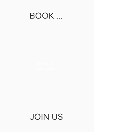
BOOK US
shows &
Tanzlehrer
JOIN US