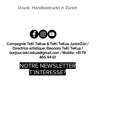
Druck: Handbedruckt in Zürich
Pflege: Waschbar bei 30℃
Links waschen und bügeln
Compagnie TeKi TeKua & TeKi TeKua JuniorZüri /
Directrice artistique: Eleonora TeKi TeKua /
Gerader schnitt, Unisex
bonjour.teki.tekua@gmail.com
/ Mobile:
+41 79
465 94 61
NOTRE NEWSLETTER
T’INTÉRESSE?