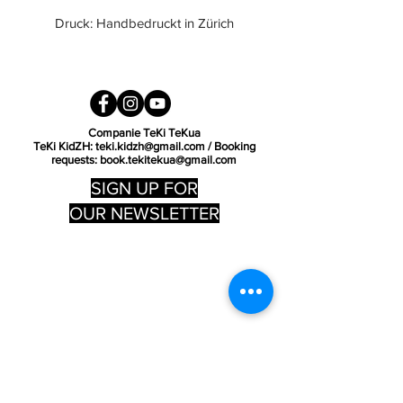
Druck: Handbedruckt in Zürich
Pflege: Waschbar bei 30℃
Links waschen und bügeln
Gerader schnitt, Unisex
Companie TeKi TeKua
TeKi KidZH:
teki.kidzh@gmail.com
/ Booking
requests:
book.tekitekua@gmail.com
SIGN UP FOR
OUR NEWSLETTER