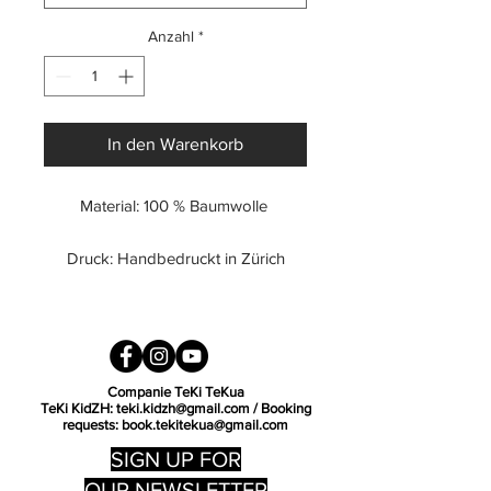
Anzahl
*
In den Warenkorb
Material: 100 % Baumwolle
Druck: Handbedruckt in Zürich
Pflege: Waschbar bei 30℃
Links waschen und bügeln
Gerader schnitt, Unisex
Companie TeKi TeKua
TeKi KidZH:
teki.kidzh@gmail.com
/ Booking
Model trägt Grösse M und ist 176cm
requests:
book.tekitekua@gmail.com
gross
SIGN UP FOR
OUR NEWSLETTER