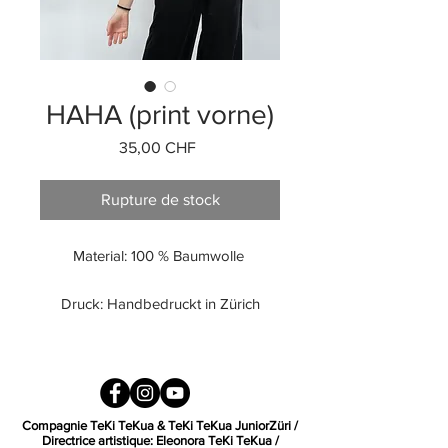
HAHA (print vorne)
Prix
35,00 CHF
Rupture de stock
Material: 100 % Baumwolle
Druck: Handbedruckt in Zürich
Pflege: Waschbar bei 30℃
Links waschen und bügeln
Gerader schnitt, Unisex
Compagnie TeKi TeKua & TeKi TeKua JuniorZüri /
Directrice artistique: Eleonora TeKi TeKua /
Model trägt Grösse M und ist 176cm