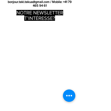
bonjour.teki.tekua@gmail.com
/ Mobile:
+41 79
465 94 61
gross
NOTRE NEWSLETTER
T’INTÉRESSE?