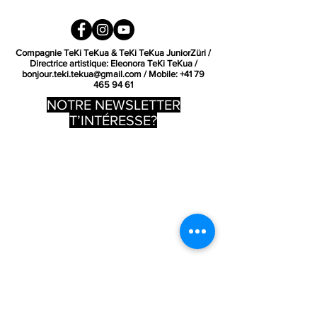
Compagnie TeKi TeKua & TeKi TeKua JuniorZüri /
Directrice artistique: Eleonora TeKi TeKua /
bonjour.teki.tekua@gmail.com
/ Mobile:
+41 79
465 94 61
NOTRE NEWSLETTER
T’INTÉRESSE?