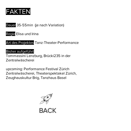
FAKTEN
Dauer
35-55min (je nach Variation)
Regie
Elisa und Irina
Art des Projektes
Tanz-Theater-Performance
Bisher aufgeführt
Tommassini Lenzburg, Brücki235 in der
Zentralwäscherei
upcoming: Performance Festival Zürich
Zentralwäscherei, Theaterspektakel Zürich,
Zeughauskultur Brig, Tanzhaus Basel
BACK