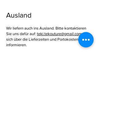
Ausland
Wir liefern auch ins Ausland. Bitte kontaktieren
Sie uns dafür auf:
teki.tekouture@gmail.com
um
sich über die Lieferzeiten und Portokosten zu
informieren.
Companie TeKi TeKua
TeKi KidZH:
teki.kidzh@gmail.com
/ Booking
requests:
book.tekitekua@gmail.com
SIGN UP FOR
OUR NEWSLETTER