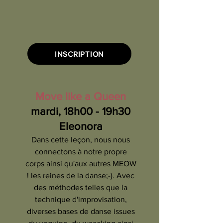
INSCRIPTION
Move like a Queen
mardi, 18h00 - 19h30
Eleonora
Dans cette leçon, nous nous
connectons à notre propre
corps ainsi qu'aux autres MEOW
! les reines de la danse;-). Avec
des méthodes telles que la
technique d'improvisation,
diverses bases de danse issues