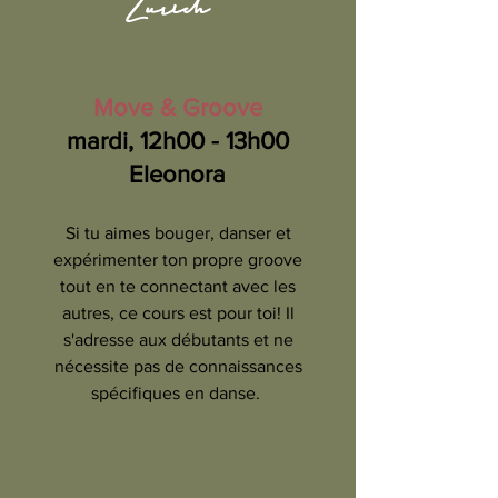
Zurich
Move & Groove
mardi, 12h00 - 13h00
Eleonora
Si tu aimes bouger, danser et
expérimenter ton propre groove
tout en te connectant avec les
autres, ce cours est pour toi! Il
s'adresse aux débutants et ne
nécessite pas de connaissances
spécifiques en danse.