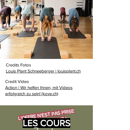
Credits Fotos
Louis Plant Schneeberger | louisplant.ch
Credit Video
Action | Wir helfen Ihnen, mit Videos
erfolgreich zu sein! (kove.ch)
L'OFFRE N'EST PAS PRISE
ACTUELLEMENT !
LES COURS