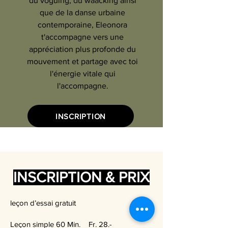
du voguing, du waacking ainsi
que de la danse urbaine
contemporaine, Eleonora
t'accompagne vers une
appréciation plus profonde du
mouvement et partage avec toi
l'énergie vitale qui
l'accompagne.
INSCRIPTION
INSCRIPTION & PRIX
leçon d’essai gratuit
Leçon simple 60 Min. Fr. 28.-